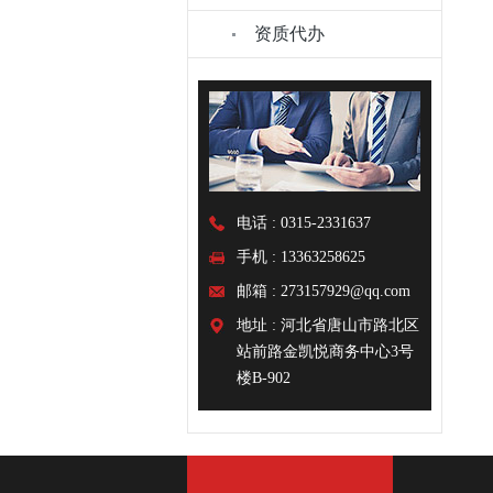
资质代办
电话 : 0315-2331637
手机 : 13363258625
邮箱 : 273157929@qq.com
地址 : 河北省唐山市路北区
站前路金凯悦商务中心3号
楼B-902